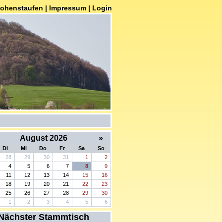
Hohenstaufen |
Impressum
|
Login
August 2026
»
Di
Mi
Do
Fr
Sa
So
28
29
30
31
1
2
4
5
6
7
8
9
11
12
13
14
15
16
18
19
20
21
22
23
25
26
27
28
29
30
1
2
3
4
5
6
Nächster Stammtisch